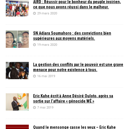
AIRD : Réussir pour le bonheur du peuple ivoirien,
ce que nous avons réussi dans le malheur.
29 mars 2020
SN Adjara Soumahoro : des convictions bien
supérieures aux moyens matériels.
19 mars 2020
La gestion des conflits par le pouvoir est une grave
menace pour notre existence à tous.
16 mai 2019
Eric Kahe écrit à Anne Désiré Ouloto, après sa
sortie sur l’affaire « génocide WÊ »
7 mai 2019
Quand le mensonge casse les yeux – Eric Kahe