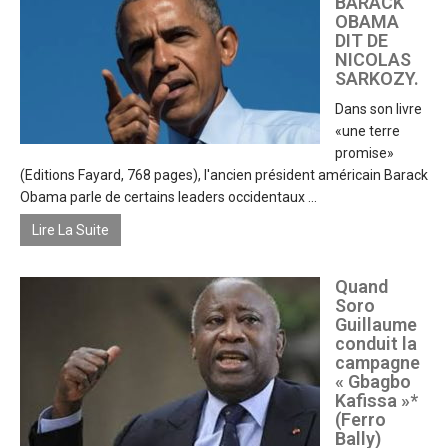
BARACK
OBAMA
DIT DE
NICOLAS
SARKOZY.
Dans son livre
«une terre
promise»
(Editions Fayard, 768 pages), l'ancien président américain Barack
Obama parle de certains leaders occidentaux ...
Lire La Suite
Quand
Soro
Guillaume
conduit la
campagne
« Gbagbo
Kafissa »*
(Ferro
Bally)