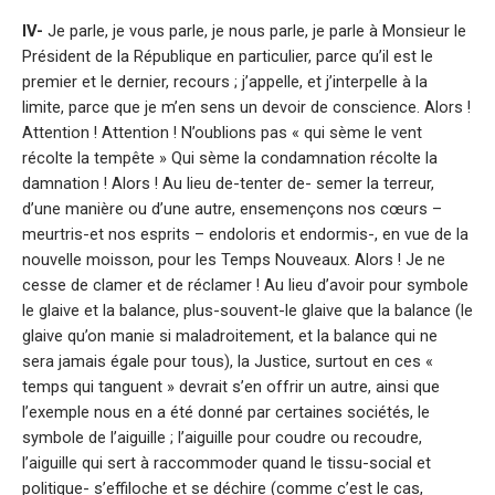
IV-
Je parle, je vous parle, je nous parle, je parle à Monsieur le
Président de la République en particulier, parce qu’il est le
premier et le dernier, recours ; j’appelle, et j’interpelle à la
limite, parce que je m’en sens un devoir de conscience. Alors !
Attention ! Attention ! N’oublions pas « qui sème le vent
récolte la tempête » Qui sème la condamnation récolte la
damnation ! Alors ! Au lieu de-tenter de- semer la terreur,
d’une manière ou d’une autre, ensemençons nos cœurs –
meurtris-et nos esprits – endoloris et endormis-, en vue de la
nouvelle moisson, pour les Temps Nouveaux. Alors ! Je ne
cesse de clamer et de réclamer ! Au lieu d’avoir pour symbole
le glaive et la balance, plus-souvent-le glaive que la balance (le
glaive qu’on manie si maladroitement, et la balance qui ne
sera jamais égale pour tous), la Justice, surtout en ces «
temps qui tanguent » devrait s’en offrir un autre, ainsi que
l’exemple nous en a été donné par certaines sociétés, le
symbole de l’aiguille ; l’aiguille pour coudre ou recoudre,
l’aiguille qui sert à raccommoder quand le tissu-social et
politique- s’effiloche et se déchire (comme c’est le cas,