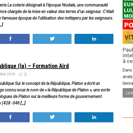
terie La coterie désignait à l’époque féodale, une communauté
ne chargée de la mise en valeur des terres d’un seigneur. C’était
e fameuse époque de l’utilisation des métayers par les seigneurs.
…]
Partagez
Tweetez
Partagez
Paul
inte
à ce
blique (la) – Formation Aird
Dans 
uillet 2016
0
analy
laissa
ublique Sur le concept de la République, Platon a écrit un
ge connu sous le nom de « la République de Platon », une sorte
Lir
alogues de Platon sur la meilleure forme de gouvernement.
n (428 -348
[…]
Partagez
Tweetez
Partagez