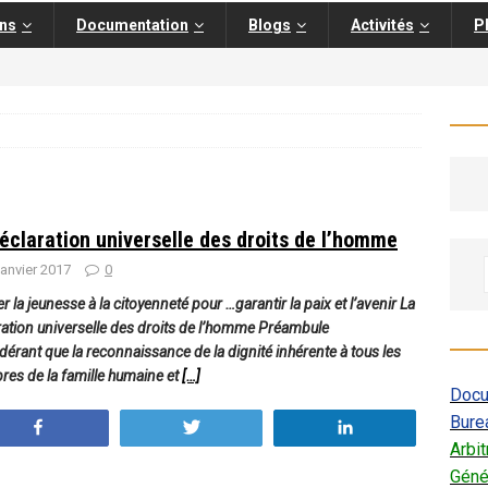
ons
Documentation
Blogs
Activités
P
éclaration universelle des droits de l’homme
janvier 2017
0
 la jeunesse à la citoyenneté pour …garantir la paix et l’avenir La
ration universelle des droits de l’homme Préambule
érant que la reconnaissance de la dignité inhérente à tous les
es de la famille humaine et
[…]
Docu
Bure
Partagez
Tweetez
Partagez
Arbi
Géné