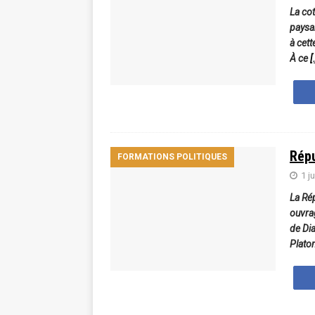
La co
paysan
à cett
À ce
[
Répu
FORMATIONS POLITIQUES
1 j
La Rép
ouvra
de Di
Plato