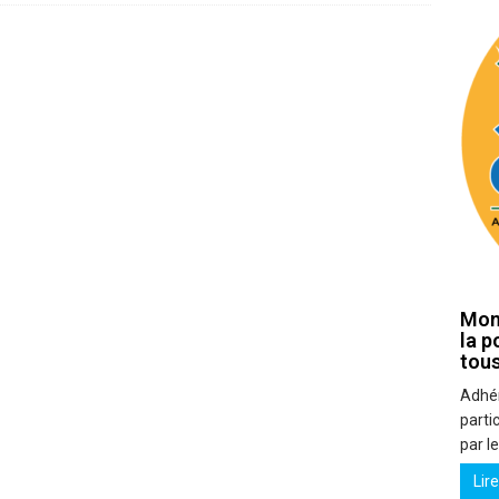
Mon 
la p
tous
Adhére
partic
par l
Lir