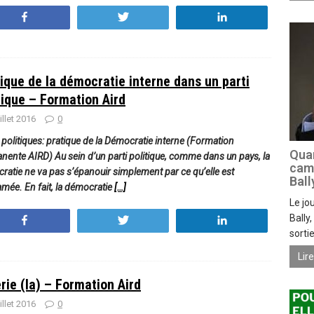
Partagez
Tweetez
Partagez
ique de la démocratie interne dans un parti
tique – Formation Aird
uillet 2016
0
 politiques: pratique de la Démocratie interne (Formation
Quan
nente AIRD) Au sein d’un parti politique, comme dans un pays, la
camp
ratie ne va pas s’épanouir simplement par ce qu’elle est
Ball
amée. En fait, la démocratie
[…]
Le jo
Bally
Partagez
Tweetez
Partagez
sorti
Lir
rie (la) – Formation Aird
uillet 2016
0