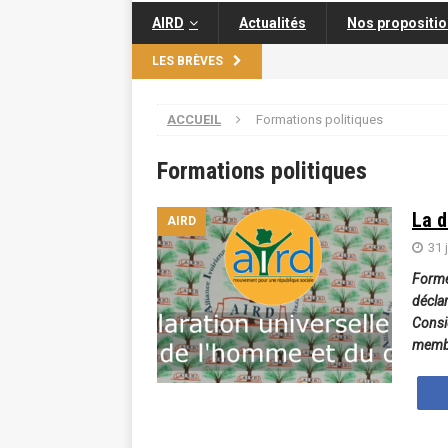
AIRD
Actualités
Nos propositi
LES BRÈVES
ACCUEIL
Formations politiques
Formations politiques
La d
AIRD
31 
Former
décla
Consid
membr