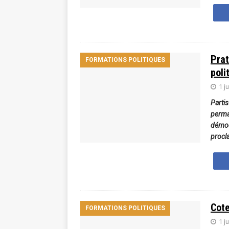
Prat
FORMATIONS POLITIQUES
poli
1 j
Partis
perma
démoc
procl
Cote
FORMATIONS POLITIQUES
1 j