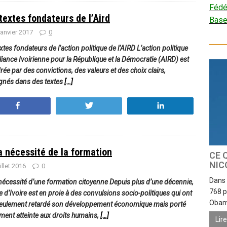
Fédé
textes fondateurs de l’Aird
Bas
janvier 2017
0
xtes fondateurs de l’action politique de l’AIRD L’action politique
lliance Ivoirienne pour la République et la Démocratie (AIRD) est
ée par des convictions, des valeurs et des choix clairs,
gnés dans des textes
[…]
Partagez
Tweetez
Partagez
a nécessité de la formation
CE 
NIC
uillet 2016
0
Dans 
 nécessité d’une formation citoyenne Depuis plus d’une décennie,
768 p
e d’Ivoire est en proie à des convulsions socio-politiques qui ont
Obama
eulement retardé son développement économique mais porté
ment atteinte aux droits humains,
[…]
Lir