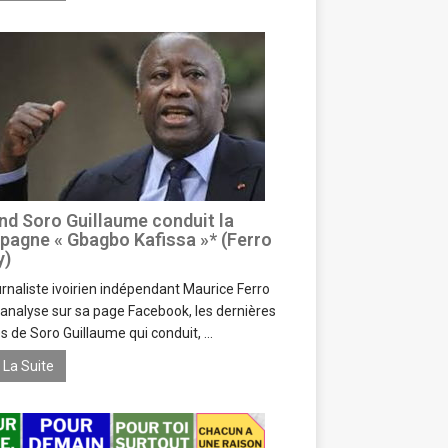
d Soro Guillaume conduit la
agne « Gbagbo Kafissa »* (Ferro
y)
urnaliste ivoirien indépendant Maurice Ferro
, analyse sur sa page Facebook, les dernières
es de Soro Guillaume qui conduit, ...
e La Suite