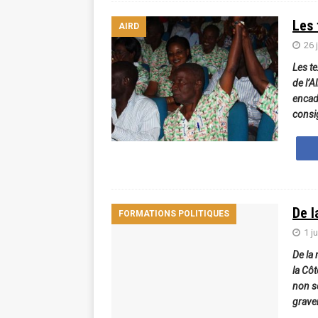
Les 
AIRD
26 
Les te
de l’A
encadr
consi
De l
FORMATIONS POLITIQUES
1 j
De la
la Côt
non s
grave