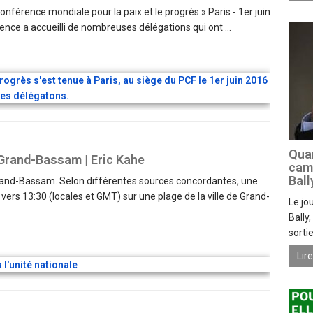
 « Conférence mondiale pour la paix et le progrès » Paris - 1er juin
nce a accueilli de nombreuses délégations qui ont ...
Quan
e Grand-Bassam | Eric Kahe
camp
Ball
rand-Bassam. Selon différentes sources concordantes, une
ers 13:30 (locales et GMT) sur une plage de la ville de Grand-
Le jo
Bally
sorti
Lir