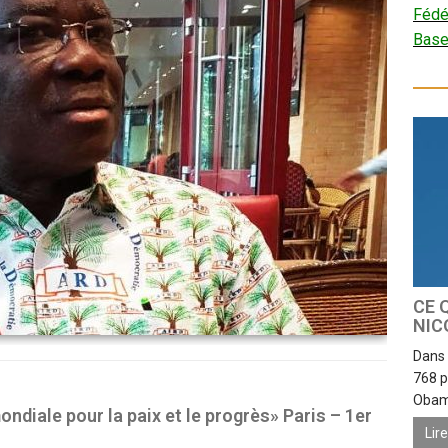
Fédé
Bas
CE 
NIC
Dans 
768 p
Obama
ondiale pour la paix et le progrès» Paris – 1er
Lir