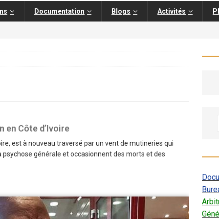
ons
Documentation
Blogs
Activités
P
on en Côte d’Ivoire
oire, est à nouveau traversé par un vent de mutineries qui
la psychose générale et occasionnent des morts et des
Docu
Bure
Arbi
Géné