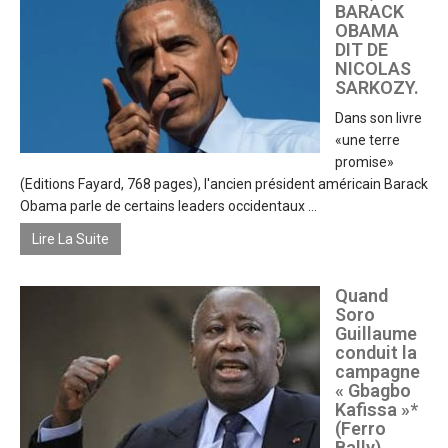
BARACK
OBAMA
DIT DE
NICOLAS
SARKOZY.
Dans son livre
«une terre
promise»
(Editions Fayard, 768 pages), l'ancien président américain Barack
Obama parle de certains leaders occidentaux ...
Lire La Suite
Quand
Soro
Guillaume
conduit la
campagne
« Gbagbo
Kafissa »*
(Ferro
Bally)