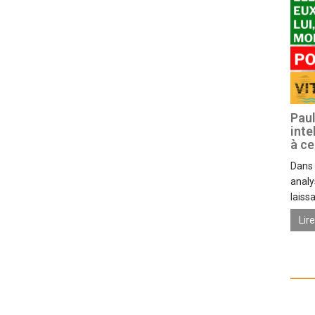
Paul
inte
à ce
Dans 
analy
laissa
Lir