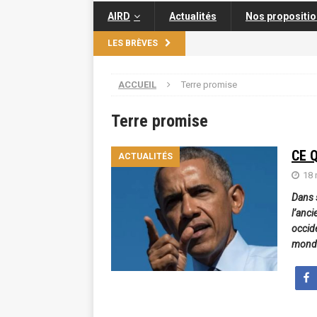
AIRD
Actualités
Nos propositi
LES BRÈVES
ACCUEIL
Terre promise
Terre promise
CE 
ACTUALITÉS
18 
Dans 
l’anc
occide
monde