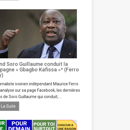
d Soro Guillaume conduit la
agne « Gbagbo Kafissa »* (Ferro
y)
urnaliste ivoirien indépendant Maurice Ferro
, analyse sur sa page Facebook, les dernières
es de Soro Guillaume qui conduit, ...
e La Suite