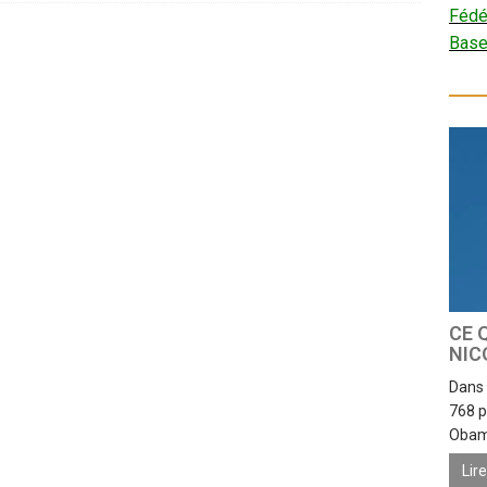
Fédé
Bas
CE 
NIC
Dans 
768 p
Obama
Lir