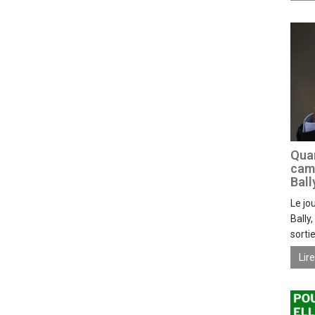
Quan
camp
Ball
Le jo
Bally
sorti
Lir