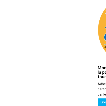
Mon 
la p
tous
Adhére
partic
par l
Lir