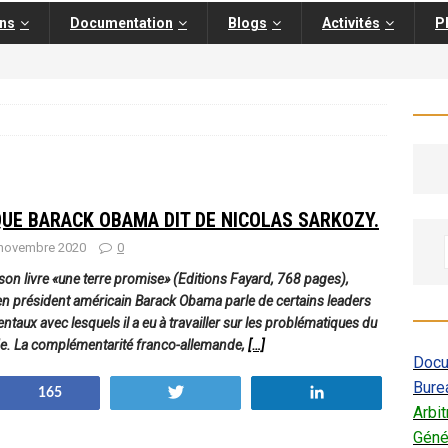
ons
Documentation
Blogs
Activités
P
QUE BARACK OBAMA DIT DE NICOLAS SARKOZY.
novembre 2020
0
son livre «une terre promise» (Editions Fayard, 768 pages),
ien président américain Barack Obama parle de certains leaders
ntaux avec lesquels il a eu à travailler sur les problématiques du
. La complémentarité franco-allemande,
[…]
Docu
Bure
Partagez
Tweetez
Partagez
165
Arbi
Géné